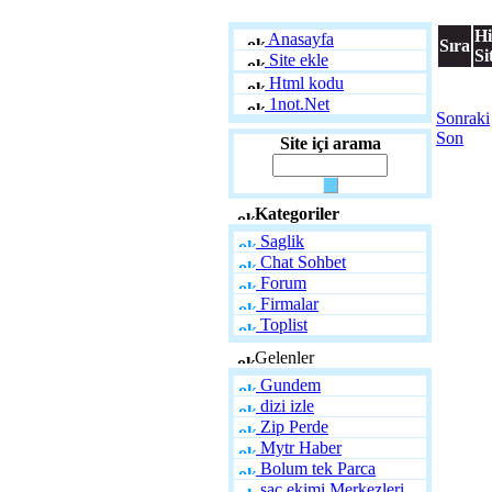
Hi
Anasayfa
Sıra
Si
Site ekle
Html kodu
1not.Net
Sonraki
Son
Site içi arama
Kategoriler
Saglik
Chat Sohbet
Forum
Firmalar
Toplist
Gelenler
Gundem
dizi izle
Zip Perde
Mytr Haber
Bolum tek Parca
saç ekimi Merkezleri